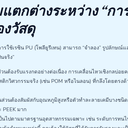
วามแตกต่างระหว่าง “ก
งวัสดุ
 การใช้เรซิน PU (โพลียูรีเทน) สามารถ “จำลอง” รูปลักษณ์
นจริง”
วนต้องรับแรงกดอย่างต่อเนื่อง การเคลื่อนไหวเชิงกลบ่อย
ิกวิศวกรรมจริง (เช่น POM หรือไนลอน) ที่กลึงโดยตรงด้วยเ
่วนต้องสัมผัสกับอุณหภูมิสูงหรือตัวทำละลายเคมีบางชนิด
ะ PEEK มาก
เป็นไปตามมาตรฐานอุตสาหกรรมเฉพาะ เช่น ระดับการทนไฟ