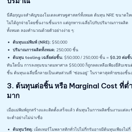
ปริมาณ
นี่คือกุญแจสำคัญของโมเดลเศรษฐศาสตร์ทั้งหมด ต้นทุน NRE ขนาดให
ไม่ได้ถูกจ่ายโดยชิ้นงานชิ้นแรก แต่ถูกหารเฉลี่ยไปกับปริมาณการผลิต
ทั้งหมด ลองคำนวณด้วยตัวอย่างง่าย ๆ:
ต้นทุนแม่พิมพ์ (NRE):
$50,000
ปริมาณการผลิตทั้งหมด:
250,000 ชิ้น
ต้นทุน tooling เฉลี่ยต่อชิ้น:
$50,000 / 250,000 ชิ้น =
$0.20 ต่อชิ้
ทันใดนั้น การลงทุนขนาดมหาศาล $50,000 ก็ถูกลดเหลือเพียงยี่สิบเซนต
ชิ้น ต้นทุนเฉลี่ยนี้กลายเป็นเศษส่วนที่ “ซ่อนอยู่” ในราคาสุดท้ายของชิ้
3. ต้นทุนต่อชิ้น หรือ Marginal Cost ที่ต่
มาก
เมื่อแม่พิมพ์ถูกสร้างและติดตั้งเสร็จแล้ว ต้นทุนในการผลิตชิ้นงานแต่ละช
จะต่ำอย่างไม่น่าเชื่อ
ต้นทุนวัสดุ:
เม็ดเทอร์โมพลาสติกทั่วไปไม่กี่กรัมอาจมีต้นทุนเพียงไม่กี่