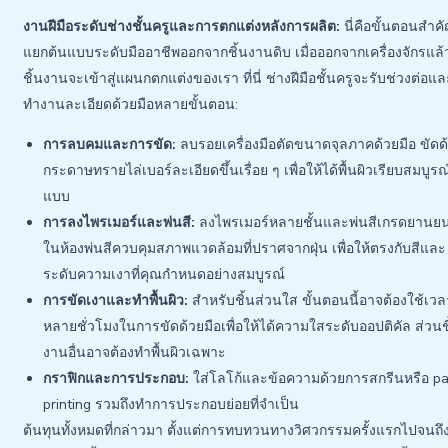
งานฝีมือระดับช่างชั้นครูและการตกแต่งหลังการผลิต:
นี่คือขั้นตอนสำคัญ
แยกต้นแบบระดับมืออาชีพออกจากชิ้นงานดิบ เมื่อออกจากเครื่องจักรแล้
ชิ้นงานจะเข้าสู่แผนกตกแต่งของเรา ที่นี่ ช่างฝีมือชั้นครูจะรับช่วงต่อแ
ทำงานละเอียดด้วยมือหลายขั้นตอน:
การลบคมและการขัด:
ลบรอยเครื่องมือตัดขนาดจุลภาคด้วยมือ ขัดด
กระดาษทรายไล่เบอร์ละเอียดขึ้นเรื่อย ๆ เพื่อให้ได้พื้นผิวเรียบสมบูรณ
แบบ
การลงไพรเมอร์และพ่นสี:
ลงไพรเมอร์หลายชั้นและพ่นสีเกรดยานยน
ในห้องพ่นสีควบคุมสภาพแวดล้อมที่ปราศจากฝุ่น เพื่อให้ตรงกับสีและ
ระดับความเงาที่คุณกำหนดอย่างสมบูรณ์
การขัดเงาและทำพื้นผิว:
สำหรับชิ้นส่วนใส ขั้นตอนนี้อาจต้องใช้เวล
หลายชั่วโมงในการขัดด้วยมือเพื่อให้ได้ความใสระดับออปติคัล ส่วนช
งานอื่นอาจต้องทำพื้นผิวเฉพาะ
กราฟิกและการประกอบ:
ใส่โลโก้และข้อความด้วยการสกรีนหรือ p
printing รวมถึงทำการประกอบย่อยที่จำเป็น
ต้นทุนทั้งหมดที่กล่าวมา ตั้งแต่การทบทวนทางวิศวกรรมครั้งแรกไปจนถึ