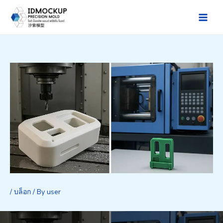
Skip
to
Main
content
Men
/
บล็อก
/ By
user