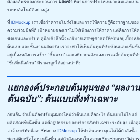
คือผลลัพธ์ของกระบวนการ
ผลิตซ้ำ
ที่ผ่านการปรับให้เหมาะสมและเป็น
ระบบอัตโนมัติอย่างสูง
ที่
IDMockup
เราเชื่อว่าความโปร่งใสและการให้ความรู้คือรากฐานของ
ความร่วมมือที่ดี เป้าหมายของเราไม่ใช่เพียงการให้ราคา แต่คือการให้
ชัดเจนและบริบท คู่มือเชิงลึกนี้จะอธิบายเศรษฐศาสตร์ที่ซ่อนอยู่เบื้องหลัง
ต้นแบบและชิ้นงานผลิตจริง เราจะทำให้เห็นต้นทุนที่ซับซ้อนและเข้มข้น
อยู่เบื้องหลังการสร้าง “ชิ้นแรก” และอธิบายพลังของการเฉลี่ยต้นทุนที่ทำ
“ชิ้นที่หนึ่งล้าน” มีราคาถูกได้อย่างน่าทึ่ง
แยกองค์ประกอบต้นทุนของ “ผลงา
ต้นฉบับ”: ต้นแบบสั่งทำเฉพาะ
ก่อนอื่น จำเป็นต้องปรับมุมมองใหม่ว่าต้นแบบคืออะไร ต้นแบบไม่ใช่แค่
ผลิตภัณฑ์หนึ่งชิ้น แต่คือรูปธรรมของบริการสั่งทำเฉพาะระดับสูง เมื่อค
ว่าจ้างบริษัทมืออาชีพอย่าง
IDMockup
ให้ทำต้นแบบ คุณไม่ได้กำลังซื้อ
พลาสติกหรือโลหะหนึ่งชิ้น แต่กำลังลงทุนในความเชี่ยวชาญทางวิศวก