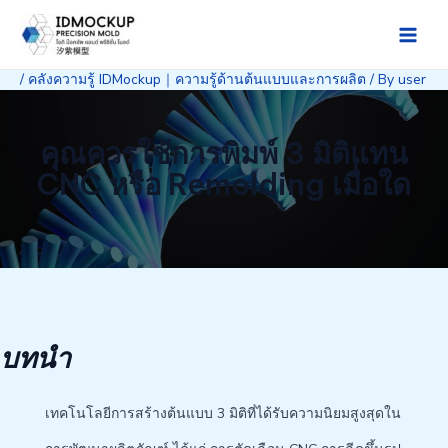
Skip
to
Main
content
/
คลังความรู้ IDMockup｜ความรู้ด้านต้นแบบและการผลิต
/ By
user
Men
คุณควรใช้การพิมพ์ 3 มิติแทน
CNC หรือ Remolding เมื่อใด
บทนำ
เทคโนโลยีการสร้างต้นแบบ 3 มิติที่ได้รับความนิยมสูงสุดใน