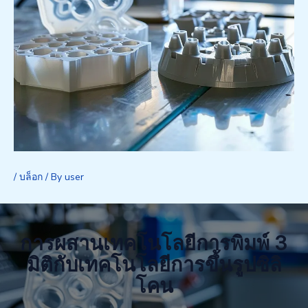
/
บล็อก
/ By
user
การผสานเทคโนโลยีการพิมพ์ 3
มิติกับเทคโนโลยีการขึ้นรูปซิลิ
โคน