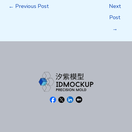
Post
←
Previous Post
Next
navigation
Post
→