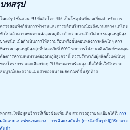
บทสรุป
โดยสรุป ชิ้นส่วน PU ที่ผลิตโดย RIM เป็นโซลูชันที่ยอดเยี่ยมสำหรับการ
ตรวจสอบฟังก์ชันการทำงานและการผลิตปริมาณน้อยถึงปานกลาง แต่โดย
ทั่วไปแล้วความทนทานต่ออุณหภูมิจะต่ำกว่าพลาสติกวิศวกรรมอุณหภูมิสูง
บางชนิด เมื่อดำเนินการให้ความร้อนหรือขั้นตอนหลังการผลิตใดๆ ควร
พิจารณาอุณหภูมิสูงสุดที่ปลอดภัยที่ 60°C หากการใช้งานผลิตภัณฑ์ของคุณ
ต้องการความทนทานต่ออุณหภูมิสูงกว่านี้ ควรปรึกษากับผู้ผลิตตั้งแต่เนิ่นๆ
ของโครงการ และเลือกวัสดุ PU ที่ทนความร้อนสูง เพื่อให้มั่นใจถึงความ
สมบูรณ์และความแม่นยำของขนาดผลิตภัณฑ์ขั้นสุดท้าย
หากสนใจข้อมูลบริการที่เกี่ยวข้องเพิ่มเติม สามารถดูรายละเอียดได้ที่:
การ
ผลิตแบบแบตช์ขนาดกลาง – การฉีดแรงดันต่ำ (การฉีดขึ้นรูปปฏิกิริยาแรง
ดันต่ำ)