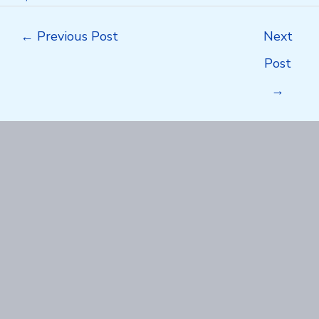
Post
←
Previous Post
Next
navigation
Post
→