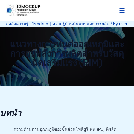
Skip
to
Main
content
/
คลังความรู้ IDMockup｜ความรู้ด้านต้นแบบและการผลิต
/ By
user
Men
แนวทางการทนต่ออุณหภูมิและ
การอบหลังการผลิตสำหรับวัสดุ
ฉีดเสริมแรง (RIM)
บทนำ
ความต้านทานอุณหภูมิของชิ้นส่วนโพลียูรีเทน (PU) ที่ผลิต