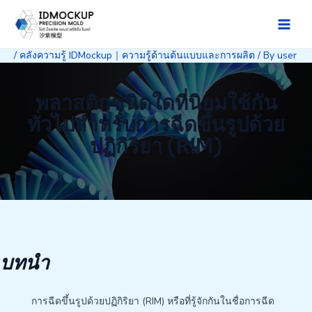
Skip
to
Main
content
/
คลังความรู้ IDMockup｜ความรู้ด้านต้นแบบและการผลิต
/ By
user
Men
พลาสติกชนิดใดที่นิยมใช้กัน
ทั่วไปสำหรับการฉีดขึ้นรูปด้วย
ปฏิกิริยา (RIM)
บทนำ
การฉีดขึ้นรูปด้วยปฏิกิริยา (RIM) หรือที่รู้จักกันในชื่อการฉีด