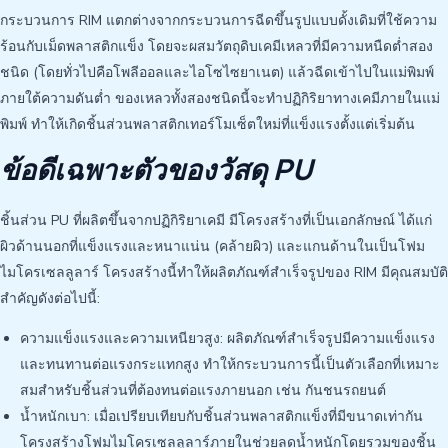
กระบวนการ RIM แตกต่างจากกระบวนการฉีดขึ้นรูปแบบดั้งเดิมที่ใช้ความ
ร้อนกับเม็ดพลาสติกแข็ง โดยจะผสมวัตถุดิบเคมีเหลวที่มีความหนืดต่ำสอง
ชนิด (โดยทั่วไปคือโพลีออลและไอโซไซยาเนต) แล้วฉีดเข้าไปในแม่พิมพ์
ภายใต้ความดันต่ำ ของเหลวทั้งสองชนิดนี้จะทำปฏิกิริยาทางเคมีภายในแม่
พิมพ์ ทำให้เกิดชิ้นส่วนพลาสติกเทอร์โมเซ็ตใหม่ที่แข็งแรงตั้งแต่เริ่มต้น
ข้อดีเฉพาะตัวของวัสดุ PU
ชิ้นส่วน PU ที่ผลิตขึ้นจากปฏิกิริยาเคมี มีโครงสร้างที่เป็นเอกลักษณ์ ได้แก่
ผิวด้านนอกที่แข็งแรงและหนาแน่น (คล้ายผิว) และแกนด้านในเป็นโฟม
ไมโครเซลลูลาร์ โครงสร้างนี้ทำให้ผลิตภัณฑ์สำเร็จรูปของ RIM มีคุณสมบัติ
สำคัญดังต่อไปนี้:
ความแข็งแรงและความเหนียวสูง: ผลิตภัณฑ์สำเร็จรูปมีความแข็งแรง
และทนทานต่อแรงกระแทกสูง ทำให้กระบวนการนี้เป็นตัวเลือกที่เหมาะ
สมสำหรับชิ้นส่วนที่ต้องทนต่อแรงภายนอก เช่น กันชนรถยนต์
น้ำหนักเบา: เมื่อเปรียบเทียบกับชิ้นส่วนพลาสติกแข็งที่มีขนาดเท่ากัน
โครงสร้างโฟมไมโครเซลลูลาร์ภายในช่วยลดน้ำหนักโดยรวมของชิ้น