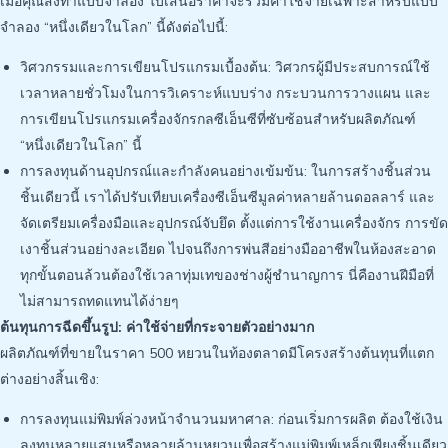
เมื่อคุณสั่งทำแบบจำลอง ใบเสนอราคาจะรวมค่าใช้จ่ายเฉพาะสำหรับแบบ
จำลอง “หนึ่งเดียวในโลก” นี้ดังต่อไปนี้:
วิศวกรรมและการเขียนโปรแกรมเบื้องต้น: วิศวกรผู้มีประสบการณ์ใช้
เวลาหลายชั่วโมงในการวิเคราะห์แบบร่าง กระบวนการวางแผน และ
การเขียนโปรแกรมเครื่องจักรกลซีเอ็นซีที่ซับซ้อนสำหรับผลิตภัณฑ์
“หนึ่งเดียวในโลก” นี้
การลงทุนด้านอุปกรณ์และกำลังคนอย่างเข้มข้น: ในการสร้างชิ้นส่วน
ชิ้นเดียวนี้ เราได้ปรับเทียบเครื่องซีเอ็นซีมูลค่าหลายล้านดอลลาร์ และ
จัดเตรียมเครื่องมือและอุปกรณ์จับยึด ตั้งแต่การใช้งานเครื่องจักร การขัด
เงาชิ้นส่วนอย่างละเอียด ไปจนถึงการพ่นสีอย่างมืออาชีพในห้องสะอาด
ทุกขั้นตอนล้วนต้องใช้เวลาทุ่มเทของช่างผู้ชำนาญการ นี่คืองานฝีมือที่
ไม่สามารถทดแทนได้ง่ายๆ
ต้นทุนการฉีดขึ้นรูป: ค่าใช้จ่ายที่กระจายตัวอย่างมาก
ผลิตภัณฑ์ที่ขายในราคา 500 หยวนในท้องตลาดมีโครงสร้างต้นทุนที่แตก
ต่างอย่างสิ้นเชิง:
การลงทุนแม่พิมพ์ล่วงหน้าจำนวนมหาศาล: ก่อนเริ่มการผลิต ต้องใช้เงิน
ลงทุนหลายแสนหรือหลายล้านหยวนเพื่อสร้างแม่พิมพ์เหล็กเพียงชิ้นเดียว