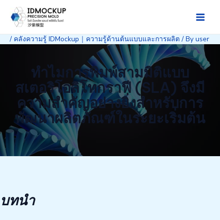
Skip
to
Main
content
/
คลังความรู้ IDMockup｜ความรู้ด้านต้นแบบและการผลิต
/ By
user
Men
ทำไมการพิมพ์สามมิติแบบ
สเตอริโอลิโทกราฟี (SLA) จึงมี
ความสำคัญอย่างยิ่งสำหรับการ
พัฒนาผลิตภัณฑ์ในระยะเริ่มต้น
บทนำ