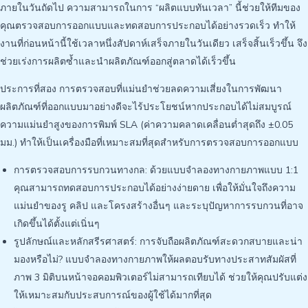
ภายในวันถัดไป ความสามารถในการ “ผลิตแบบทันเวลา” นี้ช่วยให้ทีมของ
คุณตรวจสอบการออกแบบและทดสอบการประกอบได้อย่างรวดเร็ว ทำให้
งานที่ก่อนหน้านี้ใช้เวลาหนึ่งสัปดาห์เสร็จภายในวันเดียว เสร็จสิ้นเร็วขึ้น จึง
ช่วยเร่งการผลิตซ้ำและนำผลิตภัณฑ์ออกสู่ตลาดได้เร็วขึ้น
ประการที่สอง การตรวจสอบที่แม่นยำช่วยลดความเสี่ยงในการพัฒนา
ผลิตภัณฑ์ที่ออกแบบมาอย่างดีจะไร้ประโยชน์หากประกอบได้ไม่สมบูรณ์
ความแม่นยำสูงของการพิมพ์ SLA (ค่าความคลาดเคลื่อนต่ำสุดถึง ±0.05
มม.) ทำให้เป็นเครื่องมือที่เหมาะสมที่สุดสำหรับการตรวจสอบการออกแบบ
การตรวจสอบการรบกวนทางกล: ด้วยแบบจำลองทางกายภาพแบบ 1:1
คุณสามารถทดสอบการประกอบได้อย่างง่ายดาย เพื่อให้มั่นใจถึงความ
แม่นยำของรู คลิป และโครงสร้างอื่นๆ และระบุปัญหาการรบกวนที่อาจ
เกิดขึ้นได้ตั้งแต่เนิ่นๆ
รูปลักษณ์และหลักสรีรศาสตร์: การจับถือผลิตภัณฑ์สะดวกสบายและน่า
มองหรือไม่? แบบจำลองทางกายภาพให้ผลตอบรับทางประสาทสัมผัสที่
ภาพ 3 มิติบนหน้าจอคอมพิวเตอร์ไม่สามารถเทียบได้ ช่วยให้คุณปรับแต่ง
ให้เหมาะสมกับประสบการณ์ของผู้ใช้ได้มากที่สุด