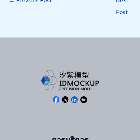
←
Previous Post
Next
navigation
Post
→
การบริการ