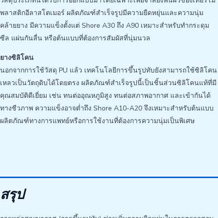
วัสดุประเภทนี้ได้รับการออกแบบมาโดยเฉพาะเพื่อจำลองพื้นผิวของเทอร์โม
พลาสติกอีลาสโตเมอร์ ผลิตภัณฑ์สำเร็จรูปมีความยืดหยุ่นและความนุ่ม
คล้ายยาง มีความแข็งตั้งแต่ Shore A30 ถึง A90 เหมาะสำหรับทำกระดุม
ซีล แผ่นกันลื่น หรือต้นแบบที่ต้องการสัมผัสที่นุ่มนวล
ยางซิลิโคน
นอกจากการใช้วัสดุ PU แล้ว เทคโนโลยีการขึ้นรูปทับยังสามารถใช้ซิลิโคน
เหลวเป็นวัตถุดิบได้โดยตรง ผลิตภัณฑ์สำเร็จรูปนี้เป็นชิ้นส่วนซิลิโคนแท้ที่มี
คุณสมบัติดีเยี่ยม เช่น ทนต่ออุณหภูมิสูง ทนต่อสภาพอากาศ และเข้ากันได้
ทางชีวภาพ ความแข็งอาจต่ำถึง Shore A10-A20 จึงเหมาะสำหรับต้นแบบ
ผลิตภัณฑ์ทางการแพทย์หรือการใช้งานที่ต้องการความนุ่มเป็นพิเศษ
สรุป