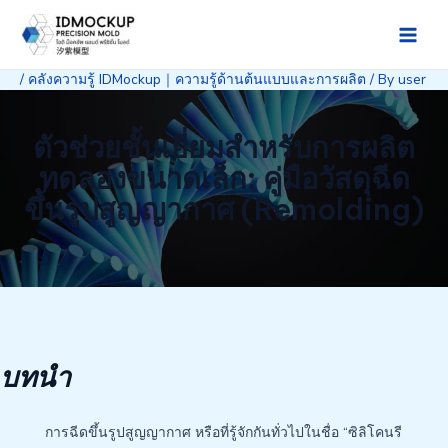
Skip
to
Main
content
/
คลังความรู้ IDMockup｜ความรู้ด้านต้นแบบและการผลิต
/ By
user
Men
ตัวช่วยชั้นเยี่ยมสำหรับการผลิต
ทดลองขนาดเล็ก: คู่มือวัสดุฉีด
ขึ้นรูปสูญญากาศ (Remolding)
บทนำ
การฉีดขึ้นรูปสูญญากาศ หรือที่รู้จักกันทั่วไปในชื่อ “ซิลิโคนรี