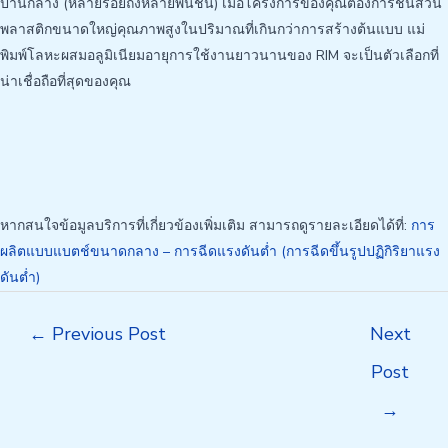
ปานกลาง (หลายร้อยถึงหลายพันชิ้น) เมื่อโครงการของคุณต้องการชิ้นส่วน
พลาสติกขนาดใหญ่คุณภาพสูงในปริมาณที่เกินกว่าการสร้างต้นแบบ แม่
พิมพ์โลหะผสมอลูมิเนียมอายุการใช้งานยาวนานของ RIM จะเป็นตัวเลือกที่
น่าเชื่อถือที่สุดของคุณ
หากสนใจข้อมูลบริการที่เกี่ยวข้องเพิ่มเติม สามารถดูรายละเอียดได้ที่:
การ
ผลิตแบบแบตช์ขนาดกลาง – การฉีดแรงดันต่ำ (การฉีดขึ้นรูปปฏิกิริยาแรง
ดันต่ำ)
Post
←
Previous Post
Next
navigation
Post
→