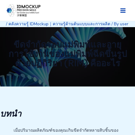
Skip
to
Main
content
/
คลังความรู้ IDMockup｜ความรู้ด้านต้นแบบและการผลิต
/ By
user
Men
ขีดจำกัดรอบแม่พิมพ์และอายุ
การใช้งานของแม่พิมพ์ฉีดขึ้นรูป
ด้วยปฏิกิริยา (RIM) คืออะไร
บทนำ
เมื่อปริมาณผลิตภัณฑ์ของคุณเกินขีดจำกัดหลายสิบชิ้นของ