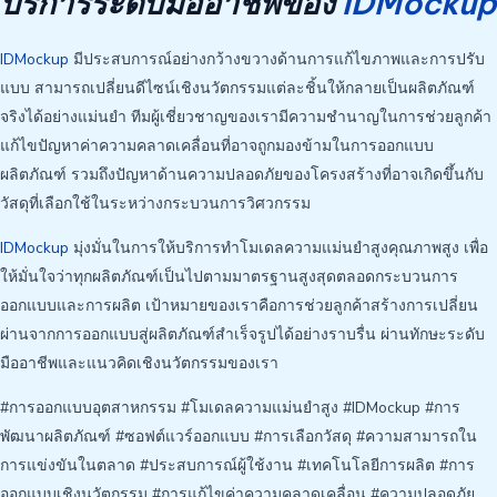
บริการระดับมืออาชีพของ
IDMockup
IDMockup
มีประสบการณ์อย่างกว้างขวางด้านการแก้ไขภาพและการปรับ
แบบ สามารถเปลี่ยนดีไซน์เชิงนวัตกรรมแต่ละชิ้นให้กลายเป็นผลิตภัณฑ์
จริงได้อย่างแม่นยำ ทีมผู้เชี่ยวชาญของเรามีความชำนาญในการช่วยลูกค้า
แก้ไขปัญหาค่าความคลาดเคลื่อนที่อาจถูกมองข้ามในการออกแบบ
ผลิตภัณฑ์ รวมถึงปัญหาด้านความปลอดภัยของโครงสร้างที่อาจเกิดขึ้นกับ
วัสดุที่เลือกใช้ในระหว่างกระบวนการวิศวกรรม
IDMockup
มุ่งมั่นในการให้บริการทำโมเดลความแม่นยำสูงคุณภาพสูง เพื่อ
ให้มั่นใจว่าทุกผลิตภัณฑ์เป็นไปตามมาตรฐานสูงสุดตลอดกระบวนการ
ออกแบบและการผลิต เป้าหมายของเราคือการช่วยลูกค้าสร้างการเปลี่ยน
ผ่านจากการออกแบบสู่ผลิตภัณฑ์สำเร็จรูปได้อย่างราบรื่น ผ่านทักษะระดับ
มืออาชีพและแนวคิดเชิงนวัตกรรมของเรา
#การออกแบบอุตสาหกรรม #โมเดลความแม่นยำสูง #IDMockup #การ
พัฒนาผลิตภัณฑ์ #ซอฟต์แวร์ออกแบบ #การเลือกวัสดุ #ความสามารถใน
การแข่งขันในตลาด #ประสบการณ์ผู้ใช้งาน #เทคโนโลยีการผลิต #การ
ออกแบบเชิงนวัตกรรม #การแก้ไขค่าความคลาดเคลื่อน #ความปลอดภัย