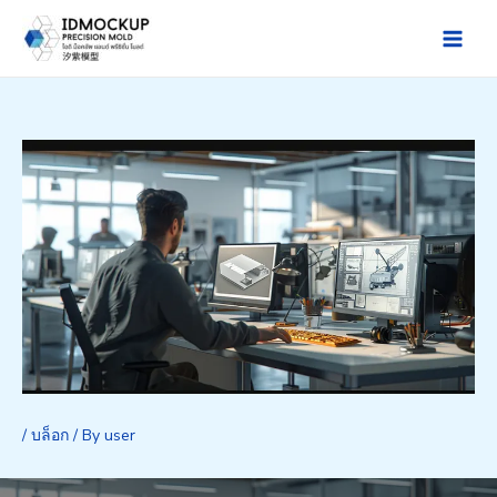
Skip
to
Main
content
Men
/
บล็อก
/ By
user